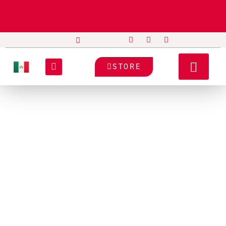
STORE
Home
RFID scanners
Quick decisions, processes in motion.