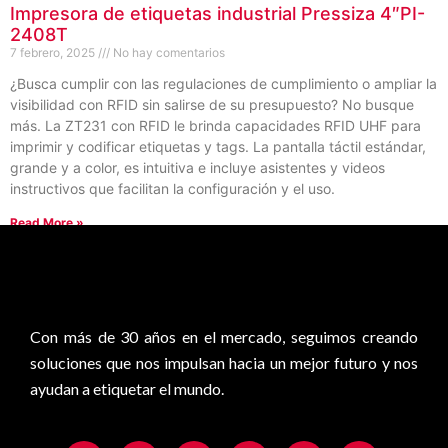
Impresora de etiquetas industrial Pressiza 4″PI-
2408T
7 febrero, 2025
No hay comentarios
¿Busca cumplir con las regulaciones de cumplimiento o ampliar la
visibilidad con RFID sin salirse de su presupuesto? No busque
más. La ZT231 con RFID le brinda capacidades RFID UHF para
imprimir y codificar etiquetas y tags. La pantalla táctil estándar,
grande y a color, es intuitiva e incluye asistentes y videos
instructivos que facilitan la configuración y el uso.
Read More »
0
Con más de 30 años en el mercado, seguimos creando
soluciones que nos impulsan hacia un mejor futuro y nos
ayudan a etiquetar el mundo.