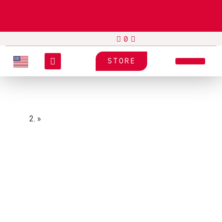
STORE
Home
»
Etiquetas sintéticas
Etiquetas sinteticas
Decisiones rápidas, procesos en movimiento