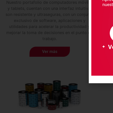
Nuestro portafolio de computadores móviles
Nue
y tablets, cuentan con una interfaz intuitiva,
gara
son resistente y ultraseguras, con un conjunto
adapte
exclusivo de software, aplicaciones y
Im
utilidades para acelerar la productividad y
port
mejorar la toma de decisiones en el punto de
trabajo.
Ver más