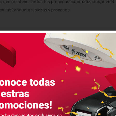
co, es mantener todos tus procesos automatizados, identifi
en tus productos, piezas y procesos.
Impresoras
Et