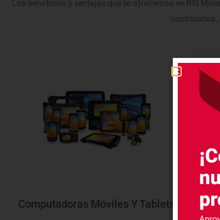
Los beneficios y ventajas que te ofrecemos en RSI Méxi
controlados, 
Computadoras Móviles Y Tablets