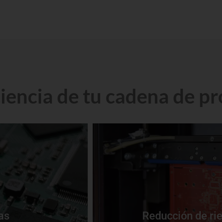
ciencia de tu cadena de p
increme
ayudar a identificar y aislar problema
as
Reducción de rie
con nuestras soluciones
electrónicos, mejorando el control 