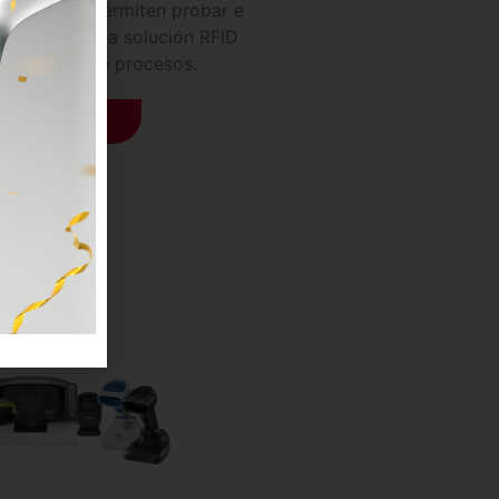
tas RFID te permiten probar e
pidamente una solución RFID
atización de procesos.
Ver más