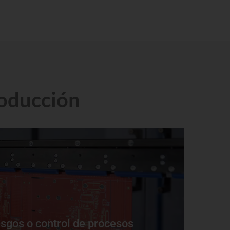
roducción
ntar la productividad.
s e ineficiencias, reducir el tiempo de inactividad e
sgos o control de procesos
de calidad con etiquetas de sensor y lectores, para