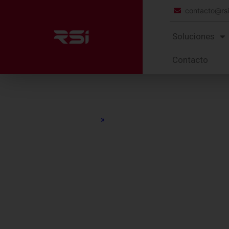
contacto@rs
Soluciones
Contacto
Home
»
Electronica
Soluciones para la
Ind
Decisiones rápidas, procesos en m