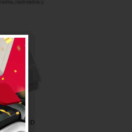
cados, rastreados y
iquetas RFID