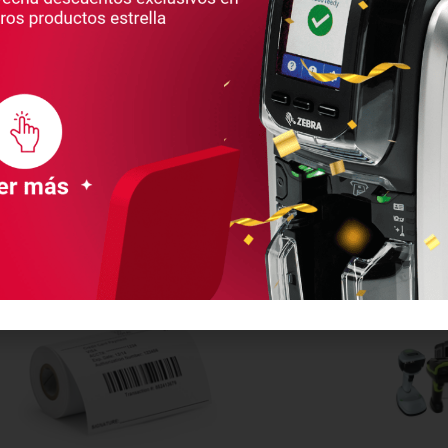
stro amplio catálogo de impresoras
Nuestras etique
ntiza que encontrarás la que más se
implementar rá
 a tus operaciones y a tu presupuesto.
para autom
presoras de escritorio, industriales,
átiles o de tarjetas PVC, tenemos una
impresora para ti.
Ver más