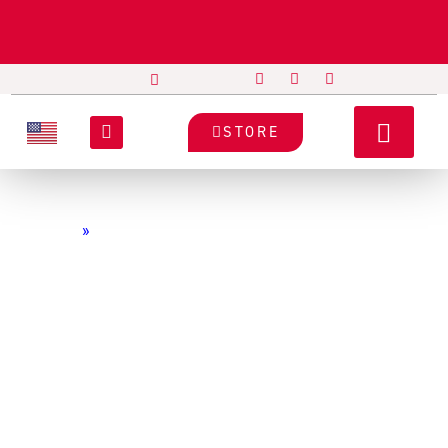
STORE
Home
»
Nosotros
¡Estamos contigo
para crear un mejor futuro!