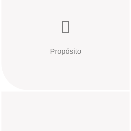
directa o indirectamente de una u otra manera.
Buscar el bienestar de nuestro ecosistema. Del cual formas parte
Propósito
Propósito
excelencia y a la innovación.
soluciones de identificación eficientes, apostando siempre a la