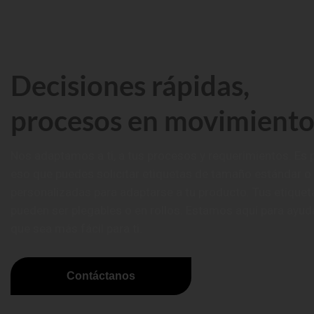
Decisiones rápidas,
procesos en movimient
Nos adaptamos a ti, a tus procesos y requerimientos. Es 
eso que puedes solicitar etiquetas de tamaño estándar o
personalizadas para adaptarse a tu producto. Tus etiquet
pueden ser plegables o en rollos. Estamos aquí para ayud
que sea más fácil para ti.
Contáctanos