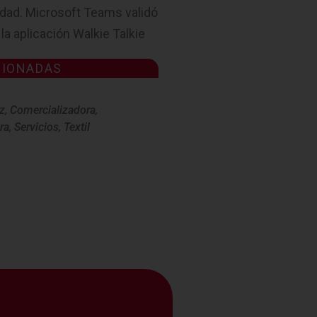
iedad. Microsoft Teams validó
a aplicación Walkie Talkie
CIONADAS
z
,
Comercializadora
,
ra
,
Servicios
,
Textil