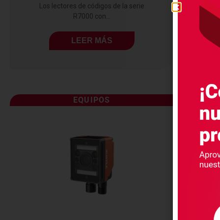
Los lectores de códigos de la serie
R7000 con...
LEER MÁS
EQUIPOS