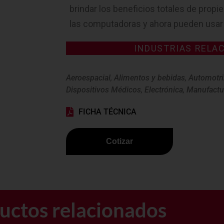
brindar los beneficios totales de prop
las computadoras y ahora pueden usar l
INDUSTRIAS RELA
Aeroespacial
,
Alimentos y bebidas
,
Automotri
Dispositivos Médicos
,
Electrónica
,
Manufactu
FICHA TÉCNICA
Cotizar
uctos relacionados