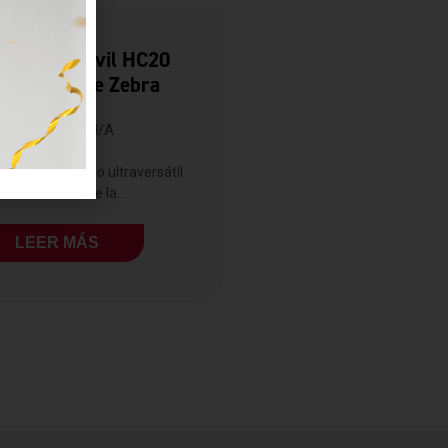
tadora Móvil HC20
 La Salud De Zebra
ZEBRA
N/A
 complementario ultraversátil
ra el cuidado de la...
LEER MÁS