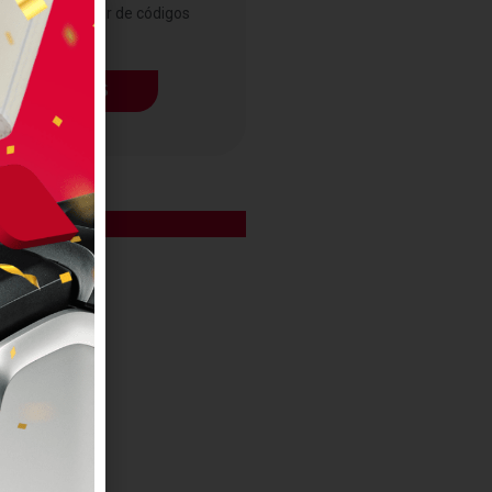
3000 es un lector de códigos
de...
LEER MÁS
EQUIPOS