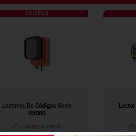
EQUIPOS
Lectores De Códigos Serie
Lector
R5000
Irayple
Serie R5000