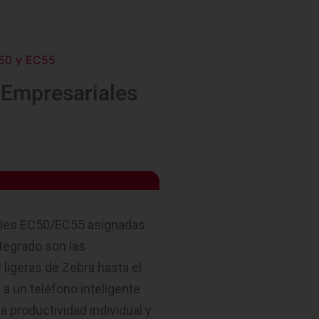
C50 y EC55
Empresariales
S
ales EC50/EC55 asignadas
tegrado son las
igeras de Zebra hasta el
a un teléfono inteligente
a productividad individual y