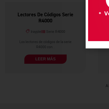
Lectores De Códigos Serie
R4000
Irayple
Serie R4000
Los lectores de códigos de la serie
R4000 con...
LEER MÁS
A