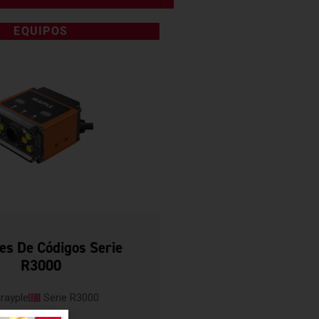
EQUIPOS
es De Códigos Serie
R3000
Irayple
Serie R3000