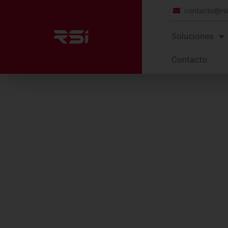
contacto@rs
Soluciones
Contacto
EQUIPOS
ZEBRA
N/A
Computadoras Móvile
EC50 Y EC55