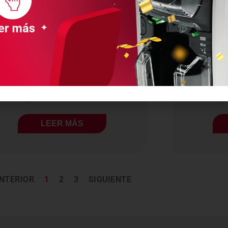
Computadora Móvil HC50
Compu
Para La Salud De Zebra
Para
ZEBRA
N/A
El escáner complementario ultraversátil
El escáner
para el cuidado de la...
pa
LEER MÁS
NTERIOR
1
2
3
SIGUIENTE