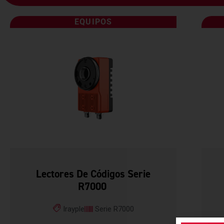
EQUIPOS
Lectores De Códigos Serie
R7000
Irayple
Serie R7000