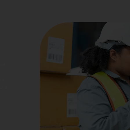
o
por
as
ar a