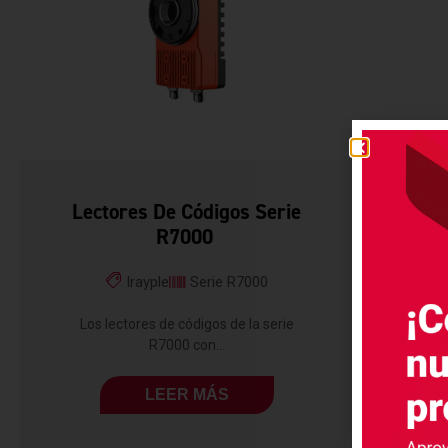
Lectores De Códigos Serie
R7000
Irayple
Serie R7000
Los lectores de códigos de la serie
R7000 con...
LEER MÁS