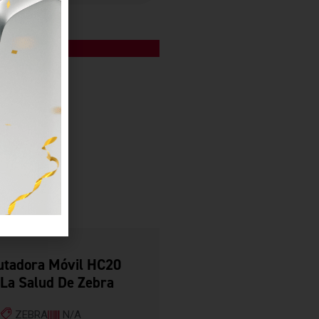
EQUIPOS
tadora Móvil HC20
 La Salud De Zebra
ZEBRA
N/A