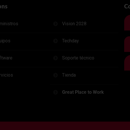
ons
C
ministros
Vision 2028
uipos
Techday
ftware
Soporte técnico
rvicios
Tienda
Great Place to Work