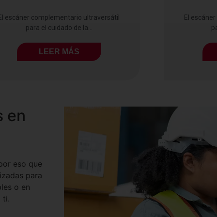
El escáner complementario ultraversátil
El escáner
para el cuidado de la...
pa
LEER MÁS
s en
 por eso que
lizadas para
les o en
ti.