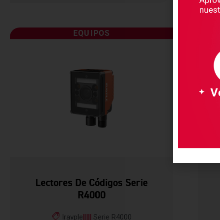
EQUIPOS
Lectores De Códigos Serie
R4000
Irayple
Serie R4000