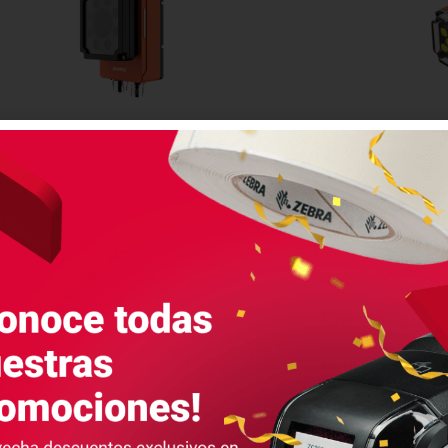
Lectores De Códigos Serie
Lector
R5000
Irayple
Serie R5000
Los lectores de códigos de la serie
La serie 
R5000 con...
LEER MÁS