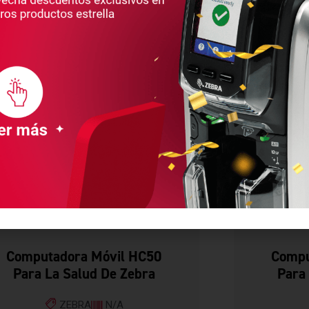
EQUIPOS
Computadora Móvil HC50
Compu
Para La Salud De Zebra
Para
ZEBRA
N/A