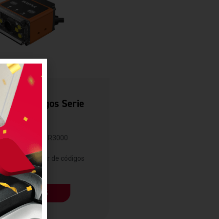
es De Códigos Serie
R3000
Irayple
Serie R3000
3000 es un lector de códigos
de...
LEER MÁS