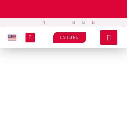
STORE
EQUIPOS
SATO
N/A
Impresora Industrial CL6NX
Plus