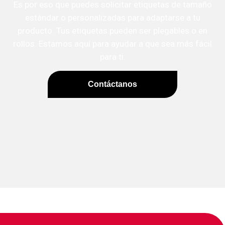
Es por eso que puedes solicitar etiquetas de tamaño
estándar o personalizadas para adaptarse a tu
producto. Tus etiquetas pueden ser plegables o en
rollos. Estamos aquí para ayudar a que sea más fácil
para ti.
Contáctanos