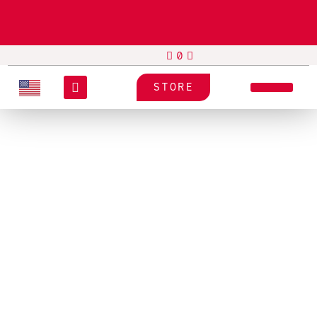
STORE
EQUIPOS
HONEYWELL
PD45S
Impresora Industrial De
Etiquetas Honeywell PD45S