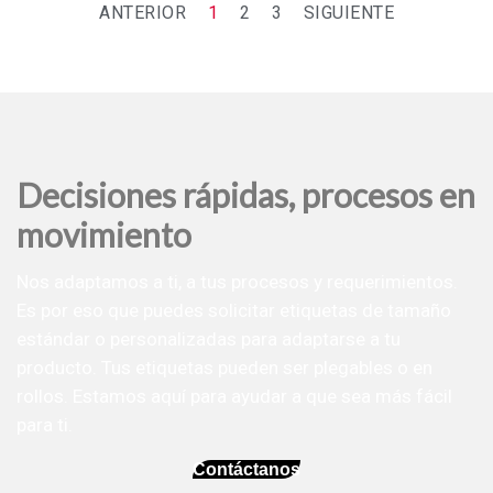
ANTERIOR
1
2
3
SIGUIENTE
Decisiones rápidas, procesos en
movimiento
Nos adaptamos a ti, a tus procesos y requerimientos.
Es por eso que puedes solicitar etiquetas de tamaño
estándar o personalizadas para adaptarse a tu
producto. Tus etiquetas pueden ser plegables o en
rollos. Estamos aquí para ayudar a que sea más fácil
para ti.
Contáctanos