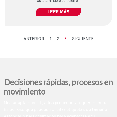
autolaminable con cierre...
LEER MÁS
ANTERIOR
1
2
3
SIGUIENTE
Decisiones rápidas, procesos en
movimiento
Nos adaptamos a ti, a tus procesos y requerimientos.
Es por eso que puedes solicitar etiquetas de tamaño
estándar o personalizadas para adaptarse a tu