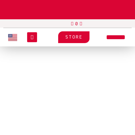
STORE
CONSUMIBLES
SPOTSEE
N/A
ShockWatch Clip