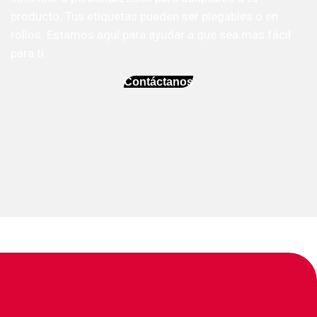
producto. Tus etiquetas pueden ser plegables o en
rollos. Estamos aquí para ayudar a que sea más fácil
para ti.
Contáctanos