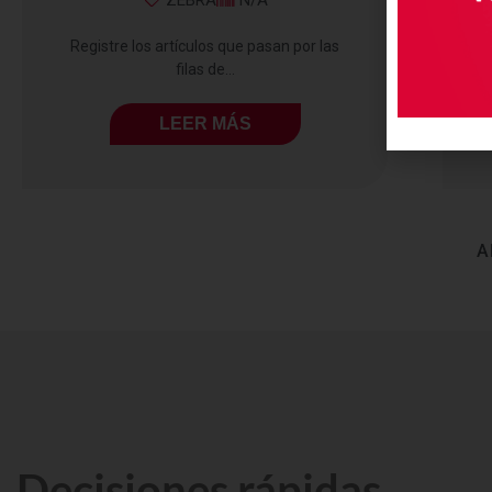
ZEBRA
N/A
Registre los artículos que pasan por las
filas de...
LEER MÁS
A
Decisiones rápidas,