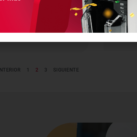
ZEBRA
N/A
La anten
Detecte y registre el movimiento del
dis
inventario con etiquetas...
LEER MÁS
NTERIOR
1
2
3
SIGUIENTE