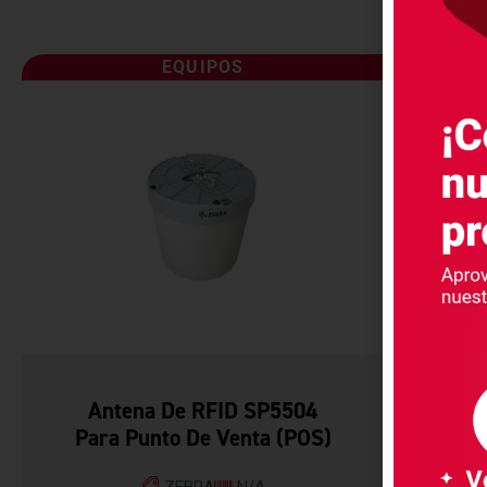
EQUIPOS
Antena De RFID SP5504
Para Punto De Venta (POS)