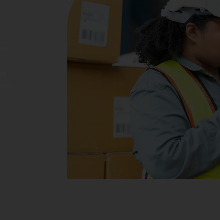
o
por
as
ar a