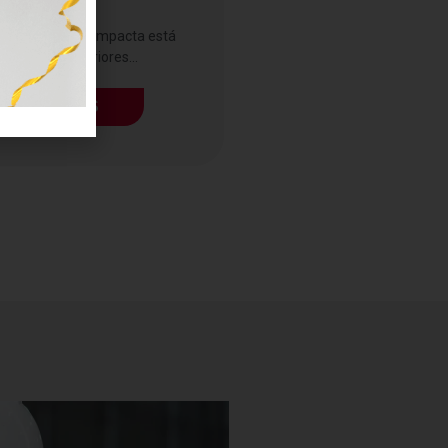
a RFID AN720 compacta está
eñada para interiores...
LEER MÁS