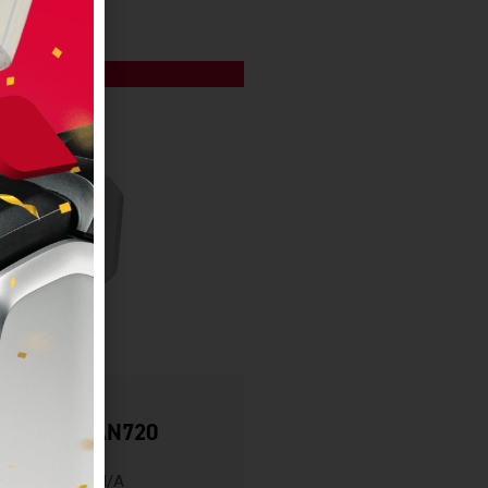
EQUIPOS
tena RFID AN720
ZEBRA
N/A