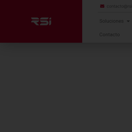
contacto@rs
Soluciones
Contacto
EQUIPOS
ZEBRA
N/A
Lector LI3600-ER