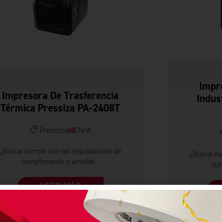
Impr
Impresora De Trasferencia
Indus
Térmica Pressiza PA-2408T
Pressiza
N/A
¿Busca cumplir con las regulaciones de
¿Busca cum
cumplimiento o ampliar...
cum
LEER MÁS