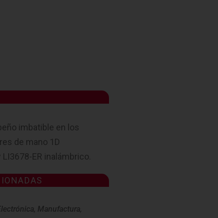
S
eño imbatible en los
eres de mano 1D
y LI3678-ER inalámbrico.
CIONADAS
lectrónica
,
Manufactura
,