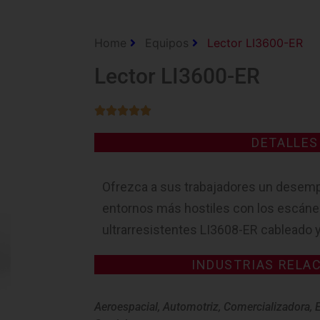
Home
Equipos
Lector LI3600-ER
Lector LI3600-ER





DETALLE
Ofrezca a sus trabajadores un desemp
entornos más hostiles con los escán
ultrarresistentes LI3608-ER cableado 
INDUSTRIAS RELA
Aeroespacial
,
Automotriz
,
Comercializadora
,
E