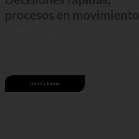
procesos en movimient
Nos adaptamos a ti, a tus procesos y requerimientos. Es 
eso que puedes solicitar etiquetas de tamaño estándar o
personalizadas para adaptarse a tu producto. Tus etiquet
pueden ser plegables o en rollos. Estamos aquí para ayud
que sea más fácil para ti.
Contáctanos