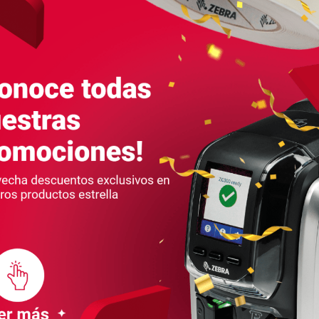
EQUIPOS
Antena De RFID SR5502
An
Para Trastienda Y Almacén