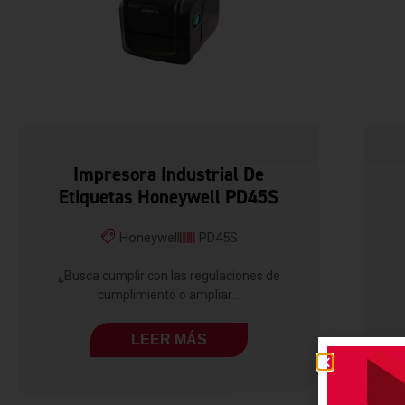
Impresora Industrial De
Etiquetas Honeywell PD45S
Honeywell
PD45S
¿Busca cumplir con las regulaciones de
cumplimiento o ampliar...
LEER MÁS