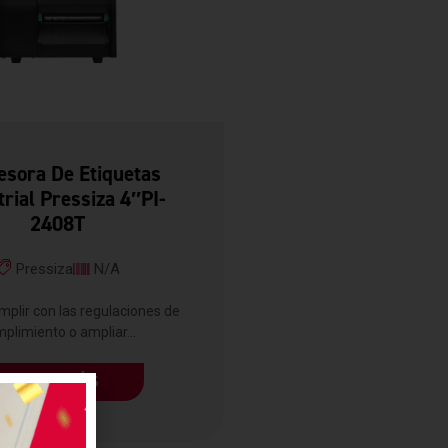
esora De Etiquetas
trial Pressiza 4″PI-
2408T
Pressiza
N/A
plir con las regulaciones de
plimiento o ampliar...
LEER MÁS