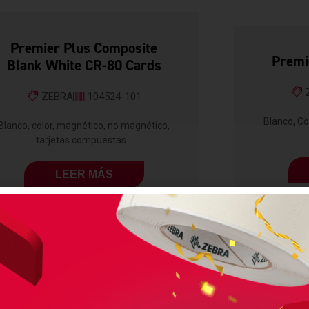
Premier Plus Composite
Premi
Blank White CR-80 Cards
ZEBRA
104524-101
Blanco, Co
Blanco, color, magnético, no magnético,
tarjetas compuestas...
LEER MÁS
CONSUMIBLES