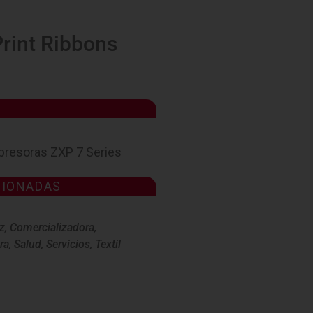
Print Ribbons
S
mpresoras ZXP 7 Series
CIONADAS
z
,
Comercializadora
,
ra
,
Salud
,
Servicios
,
Textil