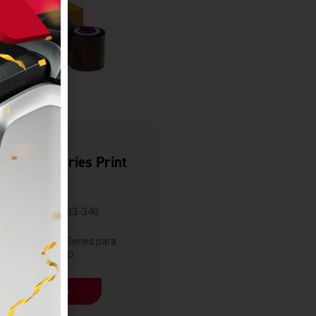
lours Ix Series Print
Ribbons
ZEBRA
800033-340
 color Zebra ix Series para
impresoras ZXP...
LEER MÁS