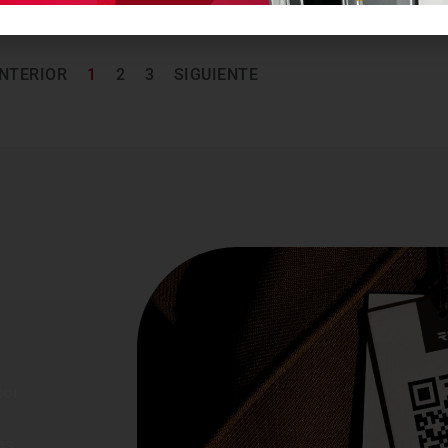
NTERIOR
1
2
3
SIGUIENTE
o
por
as