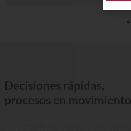
A
Decisiones rápidas,
procesos en movimient
Nos adaptamos a ti, a tus procesos y requerimientos. Es 
eso que puedes solicitar etiquetas de tamaño estándar o
personalizadas para adaptarse a tu producto. Tus etiquet