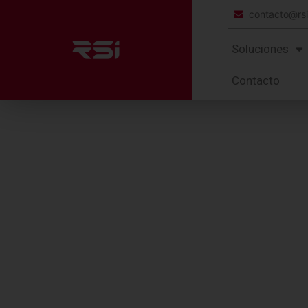
contacto@rs
Soluciones
Contacto
CONSUMIBLES
ZEBRA
800033
True Colours Ix Series