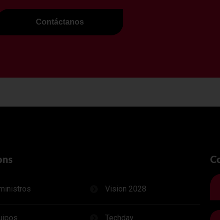
Contáctanos
ons
C
ministros
Vision 2028
uipos
Techday