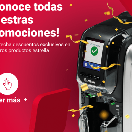
True Colours® I Series™
True Co
Print Ribbons
ZEBRA
800012-601
Cinta y película de retransferencia para
Cinta de
impresoras de retransferencia...
LEER MÁS