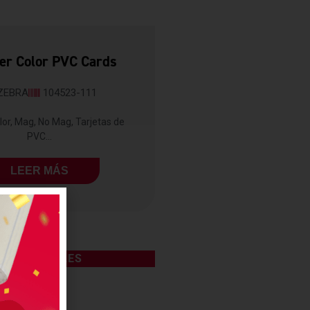
er Color PVC Cards
ZEBRA
104523-111
lor, Mag, No Mag, Tarjetas de
PVC...
LEER MÁS
CONSUMIBLES