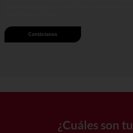
pueden ser plegables o en rollos. Estamos aquí para ayud
que sea más fácil para ti.
Contáctanos
¿Cuáles son t