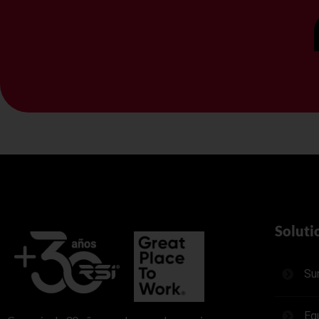
Soluti
Su
Eq