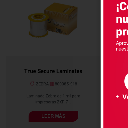
True Secure Laminates
ZEBRA
800085-918
Laminado Zebra de 1 mil para
impresoras ZXP 7,...
LEER MÁS