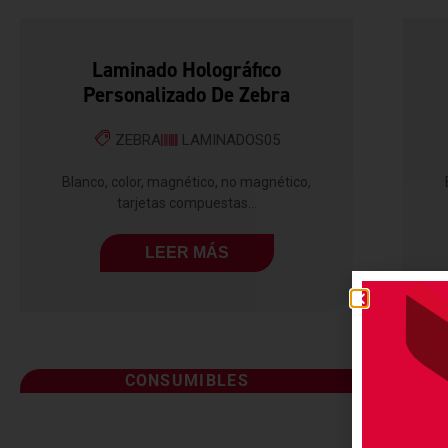
Laminado Holográfico
Personalizado De Zebra
ZEBRA
LAMINADOS05
Blanco, color, magnético, no magnético,
tarjetas compuestas...
LEER MÁS
CONSUMIBLES