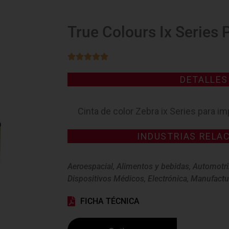
True Colours Ix Series 





DETALLE
Cinta de color Zebra ix Series para i
INDUSTRIAS RELA
Aeroespacial
,
Alimentos y bebidas
,
Automotri
Dispositivos Médicos
,
Electrónica
,
Manufactu
FICHA TÉCNICA