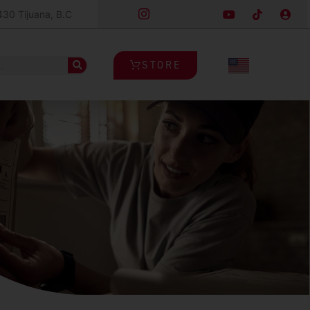
430 Tijuana, B.C
STORE