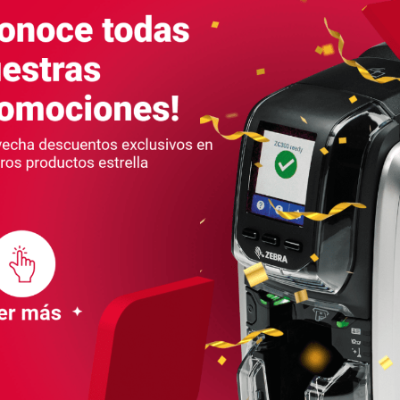
True Colours® I Series™
True Co
Print Ribbons
ZEBRA
800012-601
Cinta y película de retransferencia para
Cinta de
impresoras de retransferencia...
LEER MÁS