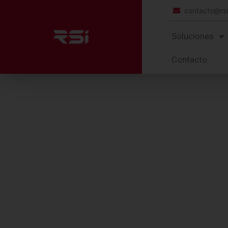
contacto@rs
Soluciones
Contacto
CONSUMIBLES
ZEBRA
10010
Z-Select 4000D 7.5 Mi