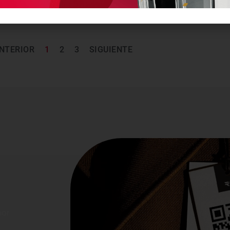
NTERIOR
1
2
3
SIGUIENTE
o
por