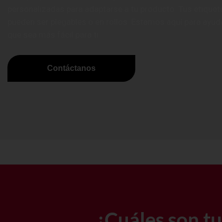
personalizadas para adaptarse a tu producto. Tus etiquet
pueden ser plegables o en rollos. Estamos aquí para ayud
que sea más fácil para ti.
Contáctanos
¿Cuáles son t