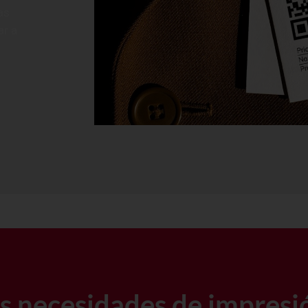
as
ar a
us necesidades de impresi