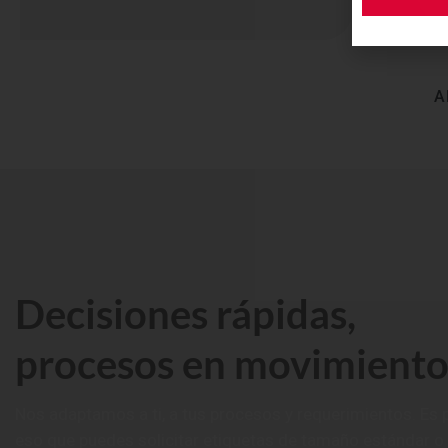
A
Decisiones rápidas,
procesos en movimient
Nos adaptamos a ti, a tus procesos y requerimientos. Es 
eso que puedes solicitar etiquetas de tamaño estándar o