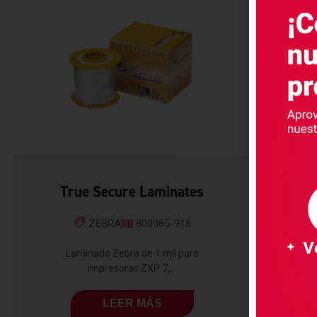
True Secure Laminates
ZEBRA
800085-918
Laminado Zebra de 1 mil para
impresoras ZXP 7,...
LEER MÁS