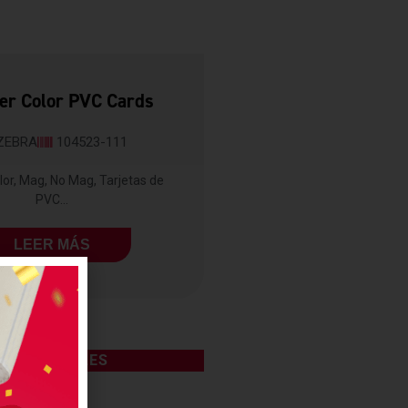
er Color PVC Cards
ZEBRA
104523-111
lor, Mag, No Mag, Tarjetas de
PVC...
LEER MÁS
CONSUMIBLES