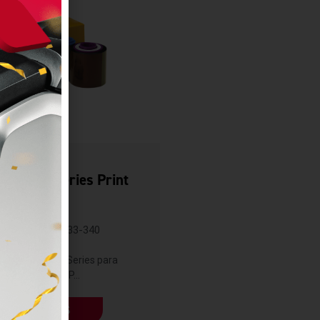
lours Ix Series Print
Ribbons
ZEBRA
800033-340
 color Zebra ix Series para
impresoras ZXP...
LEER MÁS