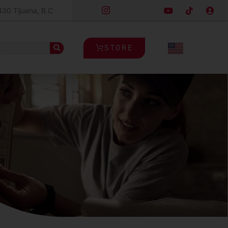
430 Tijuana, B.C
STORE