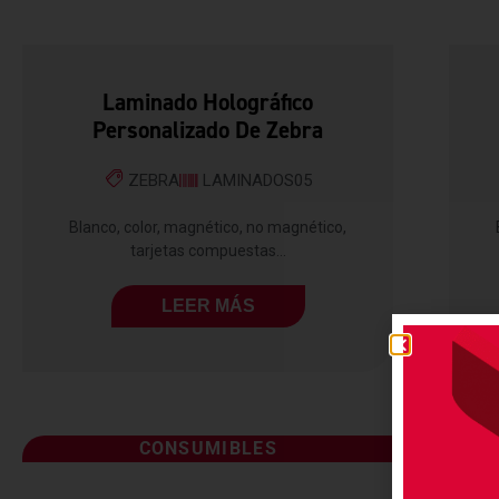
Laminado Holográfico
Personalizado De Zebra
ZEBRA
LAMINADOS05
Blanco, color, magnético, no magnético,
tarjetas compuestas...
LEER MÁS
CONSUMIBLES