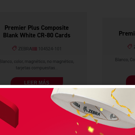
Premier Plus Composite
Premi
Blank White CR-80 Cards
ZEBRA
104524-101
Blanco, Co
Blanco, color, magnético, no magnético,
tarjetas compuestas...
LEER MÁS
CONSUMIBLES